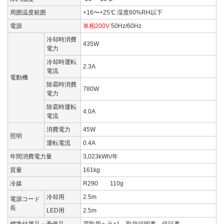
周囲温度範囲
+16〜+25℃ 湿度60%RH以下
電源
単相200V
50Hz/60Hz
冷却時消費
435W
電力
冷却時運転
2.3A
電流
電動機
除霜時消費
780W
電力
除霜時運転
4.0A
電流
消費電力
45W
照明
運転電流
0.4A
年間消費電力量
3,023kWh/年
質量
161kg
冷媒
R290 110g
冷却用
2.5m
電源コード
長
LED用
2.5m