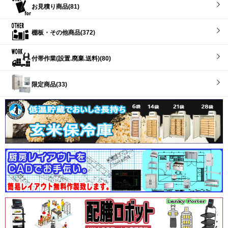
お見積り商品(81)
棚板・その他商品(372)
付帯作業(設置.廃棄.送料)(80)
限定商品(33)