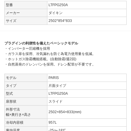
型番
LTFPG250A
メーカー
ダイキン
サイズ
2502*854*833
プラグインの利便性を備えたベーシックモデル
・インバーター圧縮機を採用
・ガラス扉を採用、冷気漏れを防ぐ為電力使用量を低減。
・ホットガス除霜機能搭載。(自動除霜/週2回)
・自然蒸発のドレンパンを採用。ドレン配管が不要です。
モデル
PARIS
タイプ
片面タイプ
型式
LTFPG250A
扉形状
スライド
外形寸法
2502×854×833(mm)
幅×奥行き×高さ
冷却内容積
957L
庫内温度
-25〜-18℃