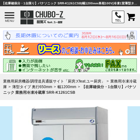
【在庫確保分・1台限り】パナソニック SRR-K1261CSB|幅1200mm単相100V|冷凍1室薄型タイプ奥行650mm|業務用冷凍冷蔵庫|業務用厨房機器・調理器具・店舗用品は「厨房ズfeat.ユー厨房」
MENU
業務用厨房機器/調理道具通販サイト「厨房ズfeat.ユー厨房」
業務用冷凍冷蔵
庫
薄型タイプ 奥行650mm
幅1200mm
【在庫確保分・1台限り】パナソ
ニック 業務用冷凍冷蔵庫 SRR-K1261CSB