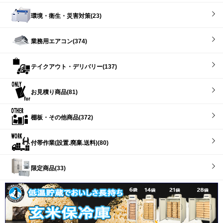
環境・衛生・災害対策(23)
業務用エアコン(374)
テイクアウト・デリバリー(137)
お見積り商品(81)
棚板・その他商品(372)
付帯作業(設置.廃棄.送料)(80)
限定商品(33)