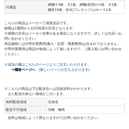
網棚小3枚、大1枚、網棚(底用)小1枚、大1枚、
付属品
棚受18個、排水(フレキシブル)ホース1本
こちらの商品はメーカー工場直送品です。
納期は1週間から10日程度が目安となります。
※納期の目安はメーカー在庫がある場合になりますので、詳しくは当店へお
問い合わせください。
商品価格には付帯作業費用(搬入・設置・廃棄費用)は含まれておりません。
付帯作業費用は商品や地域によって違いますので、ご購入前にお問い合わせ
ください。
※追加の棚はこちらのページよりご注文いただけます。
⇒棚板ページへ
(新しいページが立ち上がります)
※こちらの商品は下記配送先へは別途送料がかかります。
また配送出来ない地域がございます。
有料配送地域
北海道
配送不可地域
沖縄 離島
送料は地域によって異なりますのでお問い合わせください。