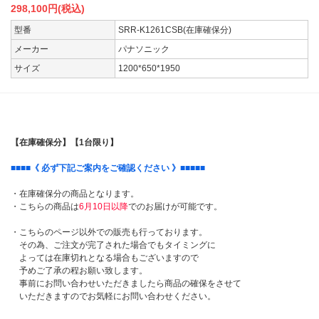
298,100
円(税込)
型番
SRR-K1261CSB(在庫確保分)
メーカー
パナソニック
サイズ
1200*650*1950
残りわずか
【在庫確保分】【1台限り】
■■■■
《 必ず下記ご案内をご確認ください 》
■■■■■
・在庫確保分の商品となります。
・こちらの商品は
6月10日以降
でのお届けが可能です。
・こちらのページ以外での販売も行っております。
その為、ご注文が完了された場合でもタイミングに
よっては在庫切れとなる場合もございますので
予めご了承の程お願い致します。
事前にお問い合わせいただきましたら商品の確保をさせて
いただきますのでお気軽にお問い合わせください。