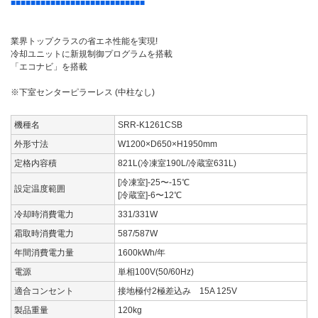
■■■■■■■■■■■■■■■■■■■■■■■■■■■
業界トップクラスの省エネ性能を実現!
冷却ユニットに新規制御プログラムを搭載
「エコナビ」を搭載
※下室センターピラーレス (中柱なし)
機種名
SRR-K1261CSB
外形寸法
W1200×D650×H1950mm
定格内容積
821L(冷凍室190L/冷蔵室631L)
[冷凍室]-25〜-15℃
設定温度範囲
[冷蔵室]-6〜12℃
冷却時消費電力
331/331W
霜取時消費電力
587/587W
年間消費電力量
1600kWh/年
電源
単相100V(50/60Hz)
適合コンセント
接地極付2極差込み 15A 125V
製品重量
120kg