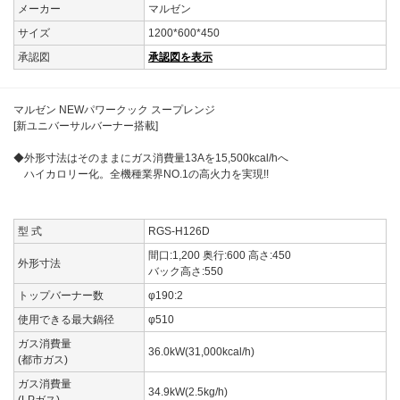
メーカー
マルゼン
サイズ
1200*600*450
承認図
承認図を表示
マルゼン NEWパワークック スープレンジ
[新ユニバーサルバーナー搭載]
◆外形寸法はそのままにガス消費量13Aを15,500kcal/hへ
ハイカロリー化。全機種業界NO.1の高火力を実現!!
型 式
RGS-H126D
間口:1,200 奥行:600 高さ:450
外形寸法
バック高さ:550
トップバーナー数
φ190:2
使用できる最大鍋径
φ510
ガス消費量
36.0kW(31,000kcal/h)
(都市ガス)
ガス消費量
34.9kW(2.5kg/h)