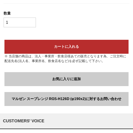
数量
カートに入れる
※ 当店舗の商品は、法人・事業所・飲食店様あての販売となります為、ご注文時に
配送先名(法人名、事業所名、飲食店名など)を必ず記載して下さい。
お気に入りに追加
マルゼン スープレンジ RGS-H126D (φ190x2)に対するお問い合わせ
CUSTOMERS' VOICE