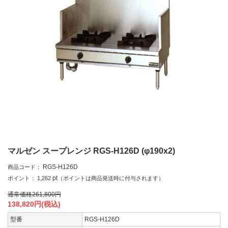
マルゼン スープレンジ RGS-H126D (φ190x2)
RGS-H126D
商品コード：
pt
ポイント：
1,262
（ポイントは商品発送時に付与されます）
通常価格
261,800
円
138,820
円(税込)
型番
RGS-H126D