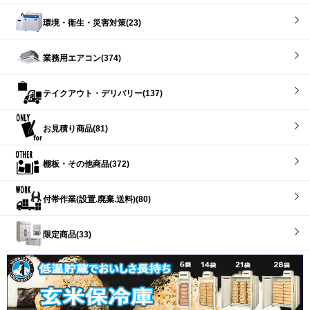
環境・衛生・災害対策(23)
業務用エアコン(374)
テイクアウト・デリバリー(137)
お見積り商品(81)
棚板・その他商品(372)
付帯作業(設置.廃棄.送料)(80)
限定商品(33)