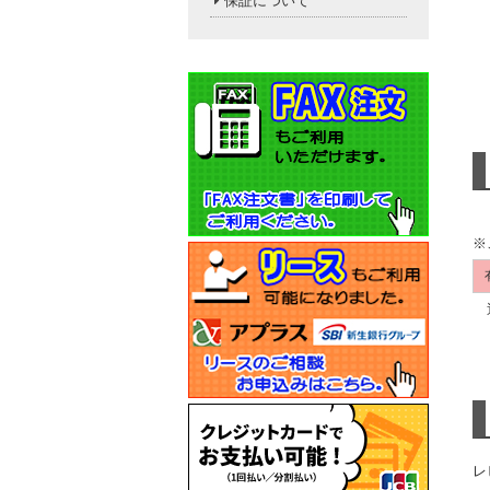
保証について
※
送
レ