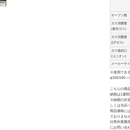
オーブン数
ガス消費量
(都市ガス)
ガス消費量
(LPガス)
ガス接続口
(ユニオン)
メーカーサ
※使用できる
φ165/19
こちらの商
納期は1週間
※納期の目
しくは当店
商品価格には
ておりませ
付帯作業費
にお問い合