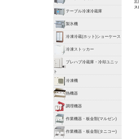
業
スレ
テーブル冷凍冷蔵庫
製氷機
冷凍冷蔵(ホット)ショーケース
冷凍ストッカー
プレハブ冷蔵庫・冷却ユニッ
ト
冷凍機
熱機器
調理機器
作業機器・板金類(マルゼン)
作業機器・板金類(タニコー)