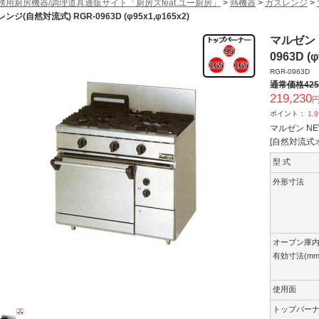
務用厨房機器/調理道具通販サイト「厨房ズfeat.ユー厨房」
>
熱機器
>
ガスレンジ
>
ンジ(自然対流式) RGR-0963D (φ95x1,φ165x2)
マルゼン 
0963D (φ
RGR-0963D
通常価格
425
219,230
円
ポイント：
1,
マルゼン N
[自然対流式
型 式
外形寸法
オーブン庫
有効寸法(mm
使用面
トップバー