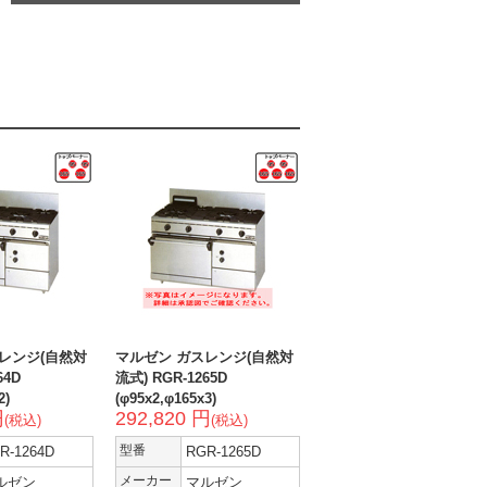
レンジ(自然対
マルゼン ガスレンジ(自然対
64D
流式) RGR-1265D
2)
(φ95x2,φ165x3)
円
292,820 円
(税込)
(税込)
R-1264D
型番
RGR-1265D
ルゼン
メーカー
マルゼン