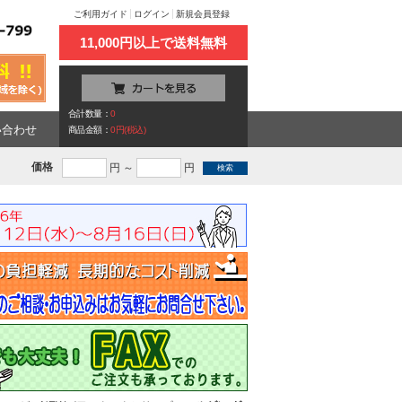
ご利用ガイド
ログイン
新規会員登録
11,000円以上で送料無料
合計数量：
0
い合わせ
商品金額：
0円(税込)
価格
円 ～
円