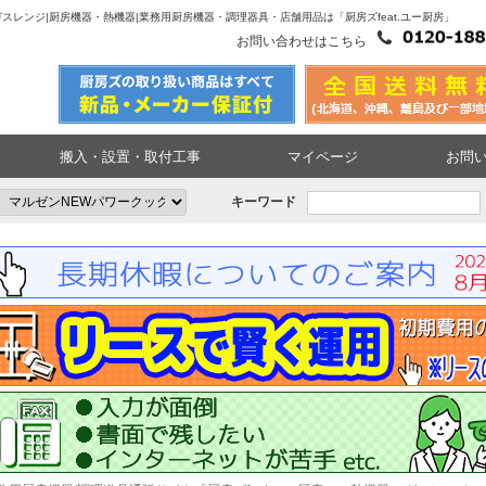
ズ|ガスレンジ|厨房機器・熱機器|業務用厨房機器・調理器具・店舗用品は「厨房ズfeat.ユー厨房」
お問い合わせはこちら
搬入・設置・取付工事
マイページ
お問
キーワード