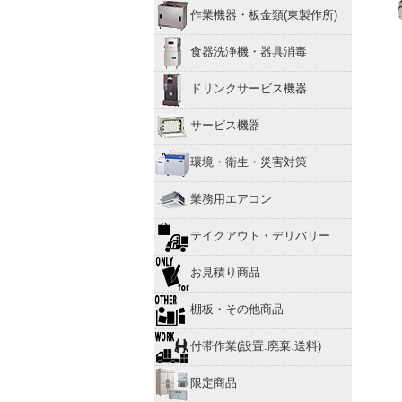
作業機器・板金類(東製作所)
食器洗浄機・器具消毒
ドリンクサービス機器
サービス機器
環境・衛生・災害対策
業務用エアコン
テイクアウト・デリバリー
お見積り商品
棚板・その他商品
付帯作業(設置.廃棄.送料)
限定商品