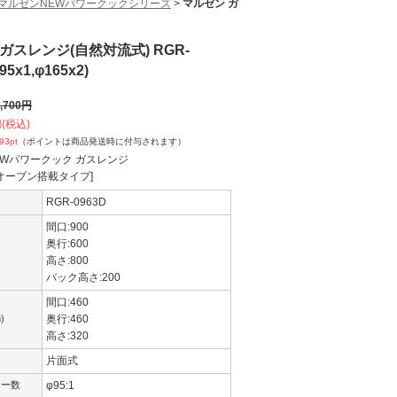
マルゼンNEWパワークックシリーズ
>
マルゼン ガ
ガスレンジ(自然対流式) RGR-
95x1,φ165x2)
,700
円
(税込)
993
pt
（ポイントは商品発送時に付与されます）
EWパワークック ガスレンジ
オーブン搭載タイプ]
RGR-0963D
間口:900
奥行:600
高さ:800
バック高さ:200
内
間口:460
)
奥行:460
高さ:320
片面式
ナー数
φ95:1