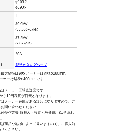
φ165:2
φ190:-
1
39.0kW
(33,500kcal/h)
37.2kW
(2.67kg/h)
20A
イト
製品カタログページ
最大鍋径はφ95 バーナーは鍋径φ280mm、
0 バーナーは鍋径φ400mm です。
品はメーカー工場直送品です。
から10日程度が目安となります。
安はメーカー在庫がある場合になりますので、詳
へお問い合わせください。
付帯作業費用(搬入・設置・廃棄費用)は含まれ
ん。
用は商品や地域によって違いますので、ご購入前
わせください。