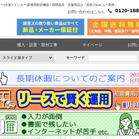
ッカー|冷凍ストッカー|業務用厨房機器・調理器具・店舗用品は「厨房ズfeat.ユー厨房」
お問い合わせはこちら
搬入・設置・取付工事
マイページ
お問
キーワード