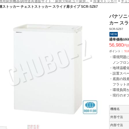
務用厨房機器/調理道具通販サイト「厨房ズfeat.ユー厨房」
>
冷凍ストッカー
>
チェ
凍ストッカー チェストストッカー スライド扉タイプ SCR-SZ67
パナソニ
カー スラ
SCR-SZ67
NEW
通常価格
193
56,980
円(
ポイント：
51
・環境問題
ノンフロン冷
・地球温暖化係
・設置スペ
・底面の段
フラットボ
・環境負荷
・現行のオ
機種名
外形寸法
内形寸法