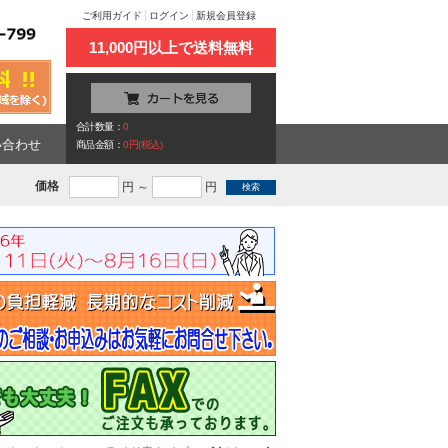
ご利用ガイド
ログイン
新規会員登録
11,000円以上で送料無料
合計数量：
0
い合わせ
商品金額：
0円(税込)
価格
円 ～
円