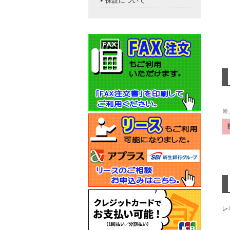
保証について
※
レ