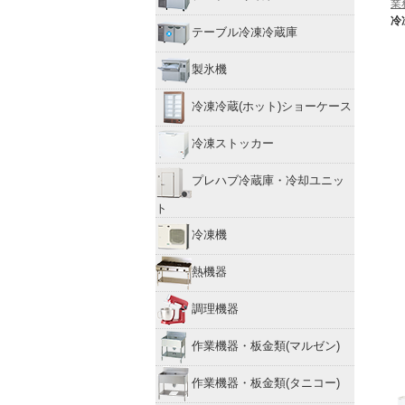
業
冷
テーブル冷凍冷蔵庫
製氷機
冷凍冷蔵(ホット)ショーケース
冷凍ストッカー
プレハブ冷蔵庫・冷却ユニッ
ト
冷凍機
熱機器
調理機器
作業機器・板金類(マルゼン)
作業機器・板金類(タニコー)