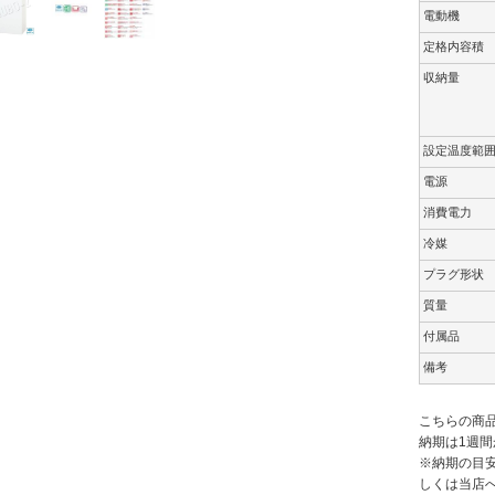
電動機
定格内容積
収納量
設定温度範
電源
消費電力
冷媒
プラグ形状
質量
付属品
備考
こちらの商
納期は1週間
※納期の目
しくは当店