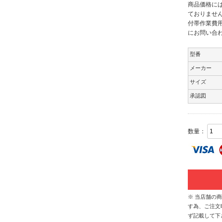
商品価格には
ておりませ
付帯作業費
にお問い合
型番
メーカー
サイズ
承認図
数量：
※ 当店舗の
す為、ご注文
ず記載して下