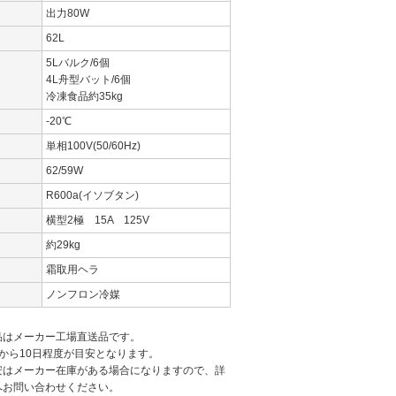
出力80W
62L
5Lバルク/6個
4L舟型バット/6個
冷凍食品約35kg
囲
-20℃
単相100V(50/60Hz)
62/59W
R600a(イソブタン)
横型2極 15A 125V
約29kg
霜取用ヘラ
ノンフロン冷媒
品はメーカー工場直送品です。
から10日程度が目安となります。
安はメーカー在庫がある場合になりますので、詳
へお問い合わせください。