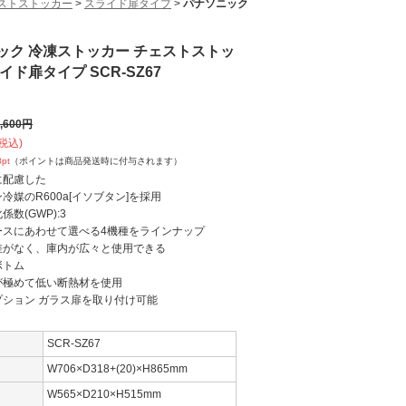
ストストッカー
>
スライド扉タイプ
>
パナソニック
ック 冷凍ストッカー チェストストッ
イド扉タイプ SCR-SZ67
,600
円
税込)
8
pt
（ポイントは商品発送時に付与されます）
に配慮した
媒のR600a[イソブタン]を採用
数(GWP):3
ースにあわせて選べる4機種をラインナップ
差がなく、庫内が広々と使用できる
トム
が極めて低い断熱材を使用
プション ガラス扉を取り付け可能
SCR-SZ67
W706×D318+(20)×H865mm
W565×D210×H515mm