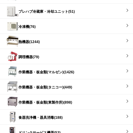
プレハブ冷蔵庫・冷却ユニット(51)
冷凍機(76)
熱機器(1244)
調理機器(79)
作業機器・板金類(マルゼン)(1426)
作業機器・板金類(タニコー)(449)
作業機器・板金類(東製作所)(898)
食器洗浄機・器具消毒(188)
ドリンクサービス機器(53)