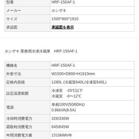
型番
HRF-150AF-1
メーカー
ホシザキ
サイズ
1500*800*1910
承認図
承認図を表示
ホシザキ 業務用冷凍冷蔵庫 HRF-150AF-1
機種名
HRF-150AF-1
外形寸法
W1500×D800×H1910mm
定格内容積
1280L (冷蔵室640L/冷凍室640L)
冷凍室 -20℃以下
設定温度範囲
冷蔵室 -6〜12℃
単相100V(50/60Hz)
電源
0.86kVA(8.6A)
冷却時消費電力
326/336W
霜取時消費電力
645/645W
年間消費電力量
1510kWh/年