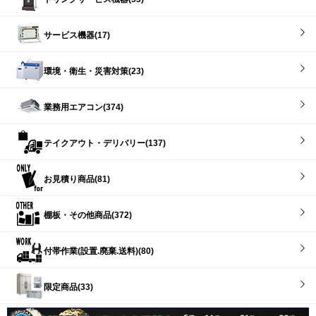
サービス機器(17)
環境・衛生・災害対策(23)
業務用エアコン(374)
テイクアウト・デリバリー(137)
お見積り商品(81)
棚板・その他商品(372)
付帯作業(設置.廃棄.送料)(80)
限定商品(33)