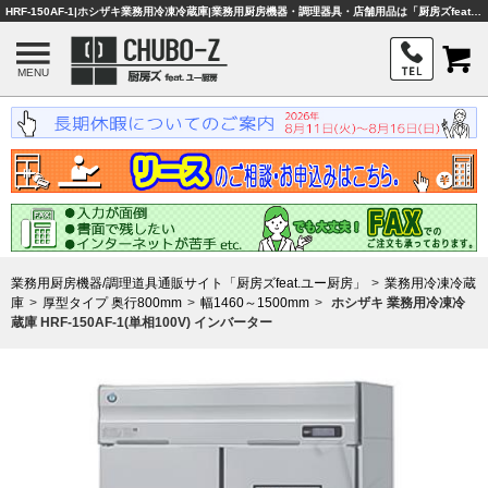
HRF-150AF-1|ホシザキ業務用冷凍冷蔵庫|業務用厨房機器・調理器具・店舗用品は「厨房ズfeat.ユー厨房」
MENU
業務用厨房機器/調理道具通販サイト「厨房ズfeat.ユー厨房」
業務用冷凍冷蔵
庫
厚型タイプ 奥行800mm
幅1460～1500mm
ホシザキ 業務用冷凍冷
蔵庫 HRF-150AF-1(単相100V) インバーター