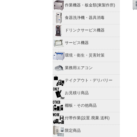
作業機器・板金類(東製作所)
食器洗浄機・器具消毒
ドリンクサービス機器
サービス機器
環境・衛生・災害対策
業務用エアコン
テイクアウト・デリバリー
お見積り商品
棚板・その他商品
付帯作業(設置.廃棄.送料)
限定商品