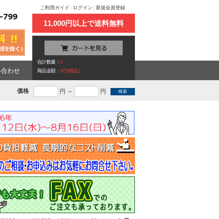
ご利用ガイド
ログイン
新規会員登録
11,000円以上で送料無料
合計数量：
0
い合わせ
商品金額：
0円(税込)
価格
円 ～
円