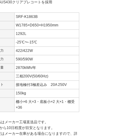
SUS430クリアプレコートを採用
SRF-K1863B
W1785×D650×H1950mm
1292L
囲
-25℃〜-15℃
電力
422/422W
電力
590/590W
力量
2870kWh/年
三相200V(50/60Hz)
ント
接地極付3極差込み 20A 250V
150kg
棚小×6 大×3・底板小×2 大×1・棚受
×36
品はメーカー工場直送品です。
から10日程度が目安となります。
安はメーカー在庫がある場合になりますので、詳