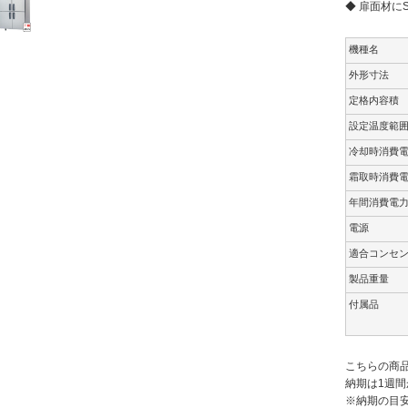
◆ 扉面材に
機種名
外形寸法
定格内容積
設定温度範
冷却時消費
霜取時消費
年間消費電
電源
適合コンセ
製品重量
付属品
こちらの商
納期は1週間
※納期の目