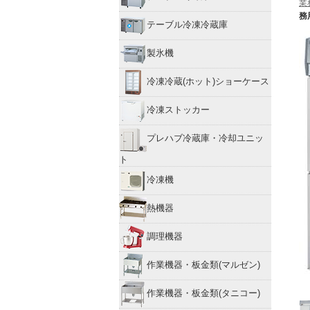
業
務
テーブル冷凍冷蔵庫
製氷機
冷凍冷蔵(ホット)ショーケース
冷凍ストッカー
プレハブ冷蔵庫・冷却ユニッ
ト
冷凍機
熱機器
調理機器
作業機器・板金類(マルゼン)
作業機器・板金類(タニコー)