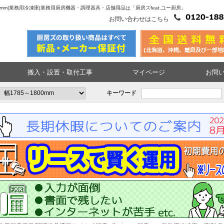
奥行650mm|業務用冷凍庫|業務用厨房機器・調理器具・店舗用品は「厨房ズfeat.ユー厨房」
お問い合わせはこちら
搬入・設置・取付工事
マイページ
お問
キーワード