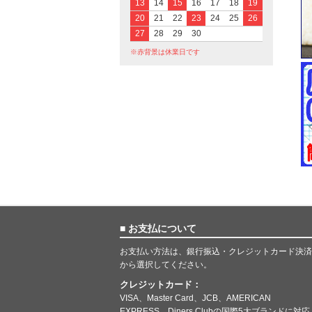
13
14
15
16
17
18
19
20
21
22
23
24
25
26
27
28
29
30
※赤背景は休業日です
■ お支払について
お支払い方法は、銀行振込・クレジットカード決済
から選択してください。
クレジットカード：
VISA、Master Card、JCB、AMERICAN
EXPRESS、Diners Clubの国際5大ブランドに対応