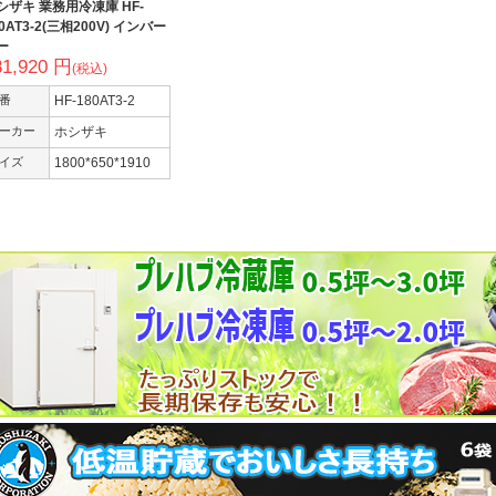
シザキ 業務用冷凍庫 HF-
0AT3-2(三相200V) インバー
ー
81,920 円
(税込)
番
HF-180AT3-2
ーカー
ホシザキ
イズ
1800*650*1910