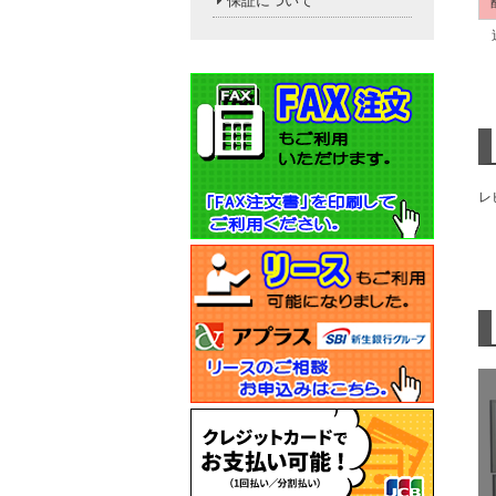
保証について
送
レ