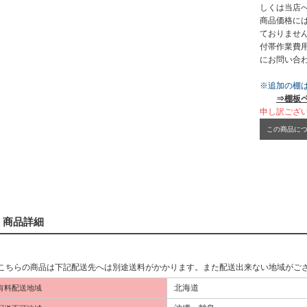
しくは当店
商品価格には
ておりませ
付帯作業費
にお問い合
※追加の棚
⇒棚板
申し訳ござ
この商品に
商品詳細
こちらの商品は下記配送先へは別途送料がかかります。また配送出来ない地域がご
北海道
有料配送地域