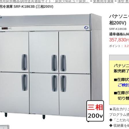
務用厨房機器/調理道具通販サイト「厨房ズfeat.ユー厨房」
>
業務用冷凍庫
>
薄型 奥
用冷凍庫 SRF-K1863B (三相200V)
パナソニッ
相200V)
SRF-K1863B
通常価格
1,9
357,830
円
ポイント：
3,
★高出力!
プログラム
◆「こだわ
◆ 収納量