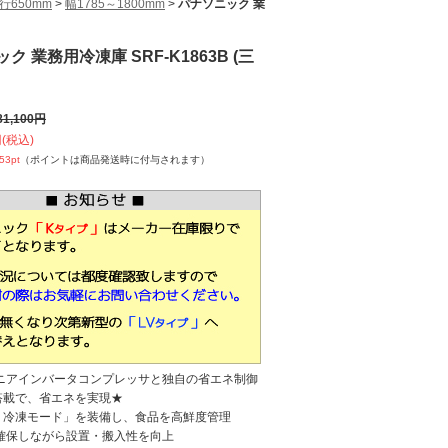
行650mm
>
幅1785～1800mm
>
パナソニック 業
ク 業務用冷凍庫 SRF-K1863B (三
81,100
円
(税込)
253
pt
（ポイントは商品発送時に付与されます）
リニアインバータコンプレッサと独自の省エネ制御
搭載で、省エネを実現★
り冷凍モード」を装備し、食品を高鮮度管理
を確保しながら設置・搬入性を向上