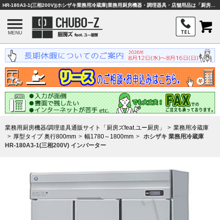
HR-180A3-1(三相200V)|ホシザキ業務用冷蔵庫|業務用厨房機器・調理器具・店舗用品は「厨房ズfeat.ユー厨房」
MENU
業務用厨房機器/調理道具通販サイト「厨房ズfeat.ユー厨房」
業務用冷蔵庫
厚型タイプ 奥行800mm
幅1780～1800mm
ホシザキ 業務用冷蔵庫
HR-180A3-1(三相200V) インバーター