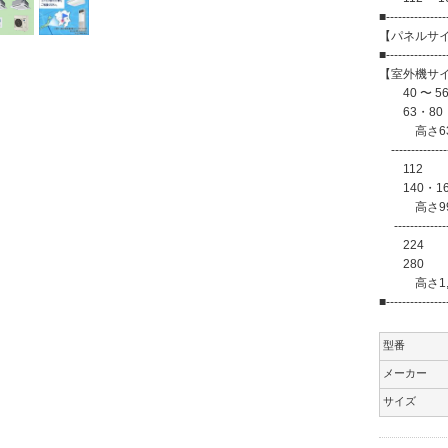
■---------------
【パネルサイズ
■---------------
【室外機サ
40 〜 56 
63・80 
高さ630×幅
----------------
112
140・1
高さ996×
---------------
224 
280 
高さ1,500
■---------------
型番
メーカー
サイズ