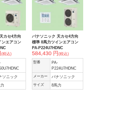
天カセ4方向
パナソニック 天カセ4方向
インエアコン
標準 8馬力ツインエアコン
DNC
PA-P224U7HDNC
円
584,430 円
(税込)
(税込)
-
型番
PA-
60U7HDNC
P224U7HDNC
ナソニック
メーカー
パナソニック
馬力
サイズ
8馬力