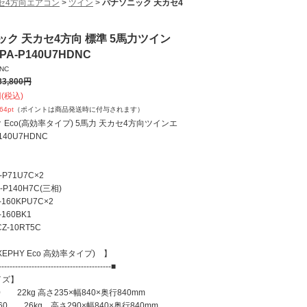
セ4方向エアコン
>
ツイン
>
パナソニック 天カセ4
ック 天カセ4方向 標準 5馬力ツイン
A-P140U7HDNC
DNC
83,800
円
(税込)
064
pt
（ポイントは商品発送時に付与されます）
 Eco(高効率タイプ) 5馬力 天カセ4方向ツインエ
140U7HDNC
P71U7C×2
P140H7C(三相)
160KPU7C×2
160BK1
-10RT5C
EPHY Eco 高効率タイプ) 】
-----------------------------------------■
イズ】
 22kg 高さ235×幅840×奥行840mm
0 26kg 高さ290×幅840×奥行840mm