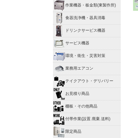
作業機器・板金類(東製作所)
食器洗浄機・器具消毒
ドリンクサービス機器
サービス機器
環境・衛生・災害対策
業務用エアコン
テイクアウト・デリバリー
お見積り商品
棚板・その他商品
付帯作業(設置.廃棄.送料)
限定商品