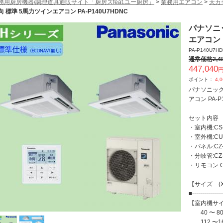
務用厨房機器/調理道具通販サイト「厨房ズfeat.ユー厨房」
>
業務用エアコン
>
天カ
向 標準 5馬力ツインエアコン PA-P140U7HDNC
パナソニ
エアコン P
PA-P140U7H
通常価格
2,4
447,040
円
ポイント：
4,
パナソニック
アコン PA-P
セット内容
・室内機:CS-
・室外機:CU-
・パネル:CZ-
・分岐管:CZ-
・リモコン:CZ
【サイズ (X
■---------------
【室内機サ
40 〜 80
112 〜16