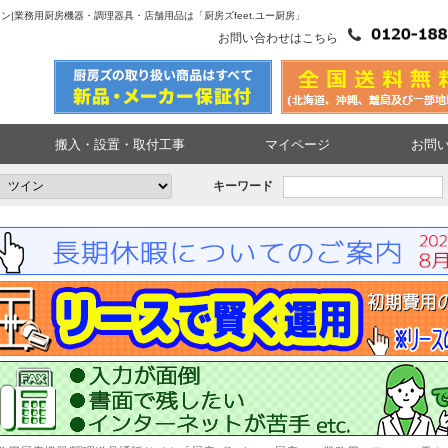
エアコン|業務用厨房機器・調理器具・店舗用品は「厨房ズfeet.ユー厨房」
お問い合わせはこちら
搬入・設置・取付工事
マイページ
お問
キーワード