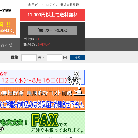
ご利用ガイド
ログイン
新規会員登録
11,000円以上で送料無料
合計数量：
0
い合わせ
商品金額：
0円(税込)
価格
円 ～
円