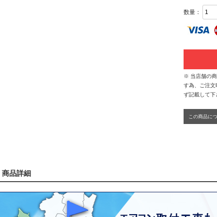
数量：
※ 当店舗の
す為、ご注文
ず記載して下
この商品に
商品詳細