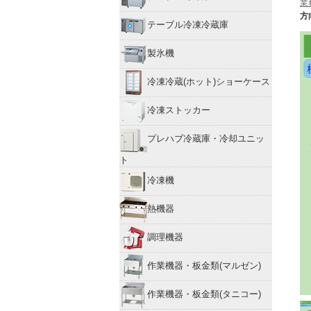
業
方
テーブル冷凍冷蔵庫
製氷機
冷凍冷蔵(ホット)ショーケース
冷凍ストッカー
プレハブ冷蔵庫・冷却ユニッ
ト
冷凍機
熱機器
調理機器
作業機器・板金類(マルゼン)
作業機器・板金類(タニコー)