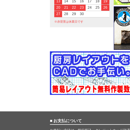
13
14
15
16
17
18
19
20
21
22
23
24
25
26
27
28
29
30
※赤背景は休業日です
■ お支払について