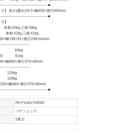
-----------------------------------------■
】 高さ(露出)29.5×幅950×奥行950mm
-----------------------------------------■
イズ】
単相:40kg,三相:39kg
単相:42kg,三相:41kg
799+91×奥行299+64mm
-----------------------
 66kg
60 81kg
幅980×奥行370+80mm
------------------------
110kg
119kg
×幅980×奥行370+80mm
-----------------------------------------■
PA-P140U7HDNC
パナソニック
5馬力