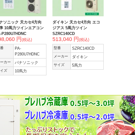
ナソニック 天カセ4方向
ダイキン 天カセ4方向 エコ
準 10馬力ツインエアコン
ジアス 5馬力ツイン
-P280U7HDNC
SZRC140CD
98,060 円
513,040 円
(税込)
(税込)
番
PA-
型番
SZRC140CD
P280U7HDNC
メーカー
ダイキン
ーカー
パナソニック
サイズ
5馬力
イズ
10馬力