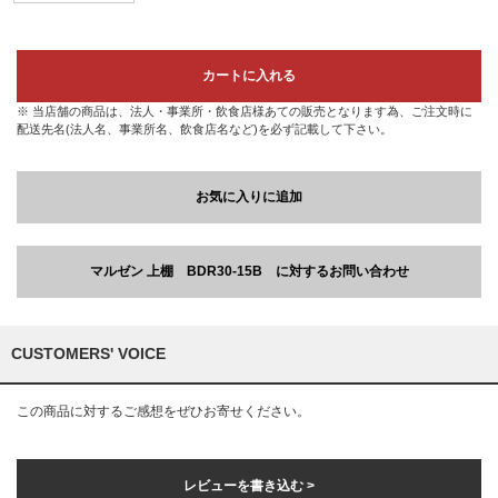
カートに入れる
※ 当店舗の商品は、法人・事業所・飲食店様あての販売となります為、ご注文時に
配送先名(法人名、事業所名、飲食店名など)を必ず記載して下さい。
お気に入りに追加
マルゼン 上棚 BDR30-15B に対するお問い合わせ
CUSTOMERS' VOICE
この商品に対するご感想をぜひお寄せください。
レビューを書き込む >