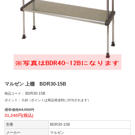
マルゼン 上棚 BDR30-15B
BDR30-15B
商品コード：
pt
ポイント：
0
（ポイントは商品発送時に付与されます）
通常価格
64,900
円
31,240
円(税込)
型番
BDR30-15B
メーカー
マルゼン