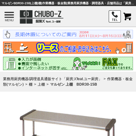
マルゼンBDR30-15B|上棚|棚|作業機器・板金類|業務用厨房機器・調理器具・店舗用品は「厨房ズfeat.ユー厨房」
MENU
業務用厨房機器/調理道具通販サイト「厨房ズfeat.ユー厨房」
作業機器・板金
類(マルゼン)
棚
上棚
マルゼン 上棚 BDR30-15B