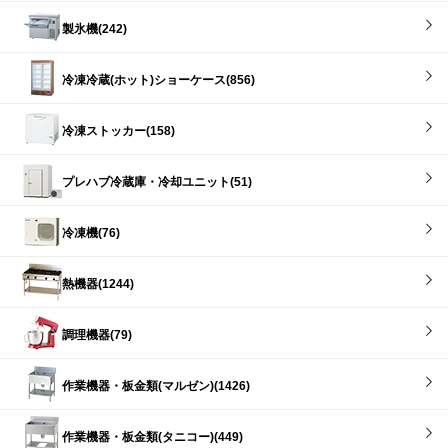
製氷機(242)
冷凍冷蔵(ホット)ショーケース(856)
冷凍ストッカー(158)
プレハブ冷蔵庫・冷却ユニット(51)
冷凍機(76)
熱機器(1244)
調理機器(79)
作業機器・板金類(マルゼン)(1426)
作業機器・板金類(タニコー)(449)