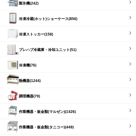
製氷機(242)
冷凍冷蔵(ホット)ショーケース(856)
冷凍ストッカー(158)
プレハブ冷蔵庫・冷却ユニット(51)
冷凍機(76)
熱機器(1244)
調理機器(79)
作業機器・板金類(マルゼン)(1426)
作業機器・板金類(タニコー)(449)