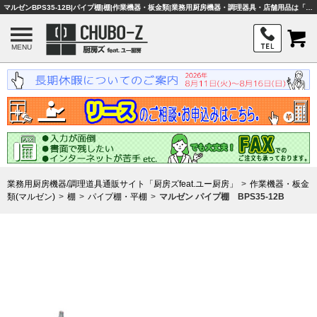
マルゼンBPS35-12B|パイプ棚|棚|作業機器・板金類|業務用厨房機器・調理器具・店舗用品は「厨房ズfeat.ユー厨房」
MENU
業務用厨房機器/調理道具通販サイト「厨房ズfeat.ユー厨房」
作業機器・板金
類(マルゼン)
棚
パイプ棚・平棚
マルゼン パイプ棚 BPS35-12B