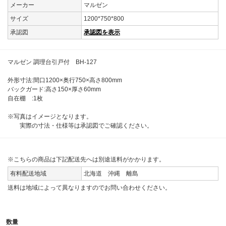
メーカー
マルゼン
サイズ
1200*750*800
承認図
承認図を表示
マルゼン 調理台引戸付 BH-127
外形寸法:間口1200×奥行750×高さ800mm
バックガード:高さ150×厚さ60mm
自在棚 :1枚
※写真はイメージとなります。
実際の寸法・仕様等は承認図でご確認ください。
※こちらの商品は下記配送先へは別途送料がかかります。
有料配送地域
北海道 沖縄 離島
送料は地域によって異なりますのでお問い合わせください。
数量