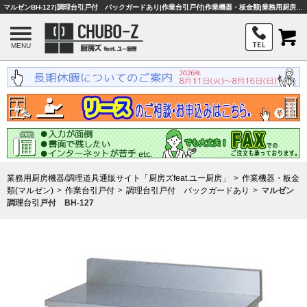
マルゼンBH-127|調理台引戸付 バックガードあり|作業台引戸付|作業機器・板金類|業務用厨房機器・調理器具・店舗用品は「厨房ズfeat.ユー厨房」
MENU
業務用厨房機器/調理道具通販サイト「厨房ズfeat.ユー厨房」
作業機器・板金
類(マルゼン)
作業台引戸付
調理台引戸付 バックガードあり
マルゼン
調理台引戸付 BH-127