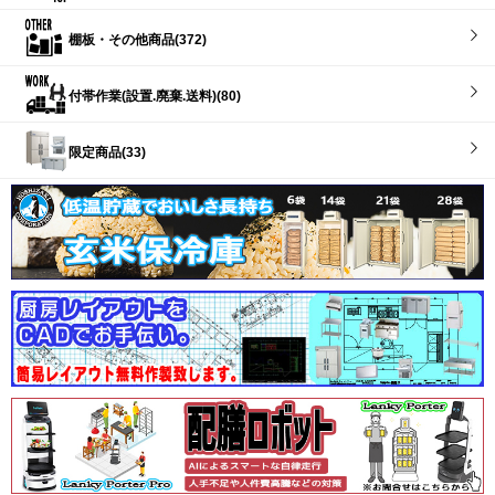
棚板・その他商品(372)
付帯作業(設置.廃棄.送料)(80)
限定商品(33)