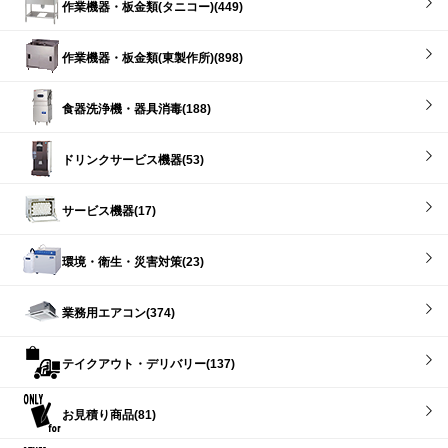
作業機器・板金類(タニコー)(449)
作業機器・板金類(東製作所)(898)
食器洗浄機・器具消毒(188)
ドリンクサービス機器(53)
サービス機器(17)
環境・衛生・災害対策(23)
業務用エアコン(374)
テイクアウト・デリバリー(137)
お見積り商品(81)