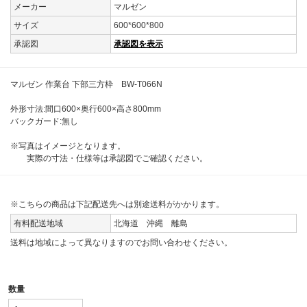
メーカー
マルゼン
サイズ
600*600*800
承認図
承認図を表示
マルゼン 作業台 下部三方枠 BW-T066N
外形寸法:間口600×奥行600×高さ800mm
バックガード:無し
※写真はイメージとなります。
実際の寸法・仕様等は承認図でご確認ください。
※こちらの商品は下記配送先へは別途送料がかかります。
有料配送地域
北海道 沖縄 離島
送料は地域によって異なりますのでお問い合わせください。
数量