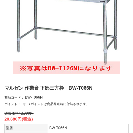
マルゼン 作業台 下部三方枠 BW-T066N
BW-T066N
商品コード：
pt
ポイント：
0
（ポイントは商品発送時に付与されます）
通常価格
42,900
円
20,680
円(税込)
型番
BW-T066N