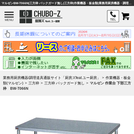
マルゼンBW-T066N|三方枠 バックガード無し|三方枠|作業機器・板金類|業務用厨房機器・調理器具・店舗用品は「厨房ズfeat.ユー厨房」
MENU
業務用厨房機器/調理道具通販サイト「厨房ズfeat.ユー厨房」
作業機器・板金
類(マルゼン)
三方枠
三方枠 バックガード無し
マルゼン 作業台 下部三方
枠 BW-T066N