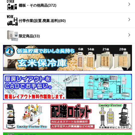
棚板・その他商品(372)
付帯作業(設置.廃棄.送料)(80)
限定商品(33)