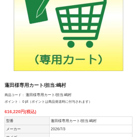
蓬田様専用カート/担当:嶋村
蓬田様専用カート/担当:嶋村
商品コード：
pt
ポイント：
0
（ポイントは商品発送時に付与されます）
616,220
円(税込)
型番
蓬田様専用カート/担当:嶋村
メーカー
2026/7/3