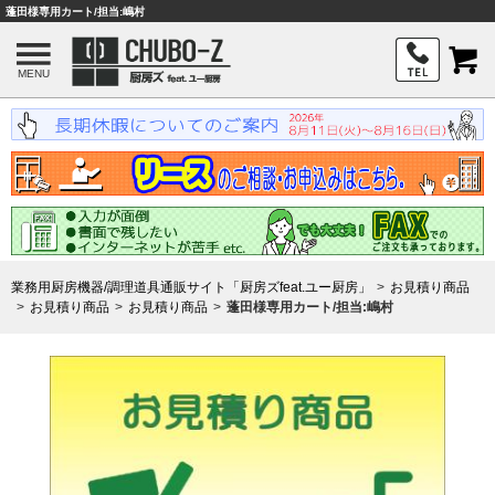
蓬田様専用カート/担当:嶋村
MENU
業務用厨房機器/調理道具通販サイト「厨房ズfeat.ユー厨房」
お見積り商品
お見積り商品
お見積り商品
蓬田様専用カート/担当:嶋村