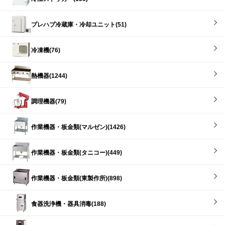
プレハブ冷蔵庫・冷却ユニット(51)
冷凍機(76)
熱機器(1244)
調理機器(79)
作業機器・板金類(マルゼン)(1426)
作業機器・板金類(タニコー)(449)
作業機器・板金類(東製作所)(898)
食器洗浄機・器具消毒(188)