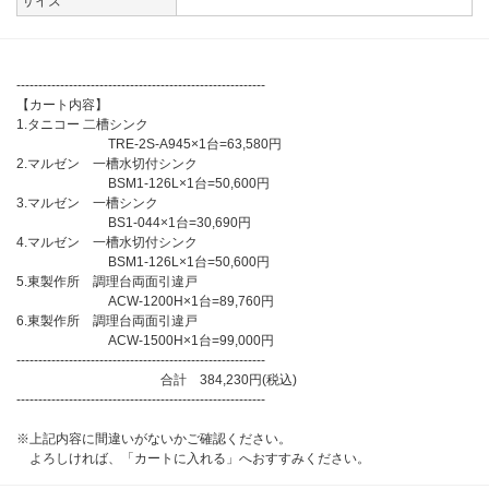
サイズ
---------------------------------------------------------
【カート内容】
1.タニコー 二槽シンク
TRE-2S-A945×1台=63,580円
2.マルゼン 一槽水切付シンク
BSM1-126L×1台=50,600円
3.マルゼン 一槽シンク
BS1-044×1台=30,690円
4.マルゼン 一槽水切付シンク
BSM1-126L×1台=50,600円
5.東製作所 調理台両面引違戸
ACW-1200H×1台=89,760円
6.東製作所 調理台両面引違戸
ACW-1500H×1台=99,000円
---------------------------------------------------------
合計 384,230円(税込)
---------------------------------------------------------
※上記内容に間違いがないかご確認ください。
よろしければ、「カートに入れる」へおすすみください。