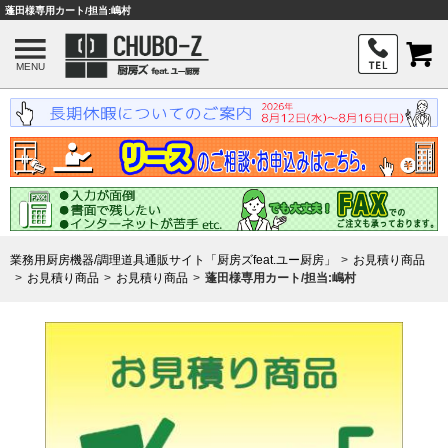
蓬田様専用カート/担当:嶋村
MENU
業務用厨房機器/調理道具通販サイト「厨房ズfeat.ユー厨房」
お見積り商品
お見積り商品
お見積り商品
蓬田様専用カート/担当:嶋村