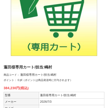
蓬田様専用カート/担当:嶋村
蓬田様専用カート/担当:嶋村
商品コード：
pt
ポイント：
0
（ポイントは商品発送時に付与されます）
384,230
円(税込)
型番
蓬田様専用カート/担当:嶋村
メーカー
2026/7/3