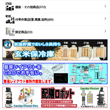
棚板・その他商品(372)
付帯作業(設置.廃棄.送料)(80)
限定商品(33)