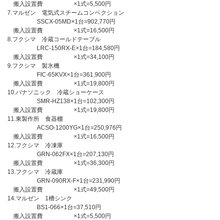
搬入設置費 ×1式=5,500円
7.マルゼン 電気式スチームコンベクション
SSCX-05MD×1台=902,770円
搬入設置費 ×1式=16,500円
8.フクシマ 冷蔵コールドテーブル
LRC-150RX-E×1台=184,580円
搬入設置費 ×1式=34,100円
9.フクシマ 製氷機
FIC-65KVX×1台=361,900円
搬入設置費 ×1式=19,800円
10.パナソニック 冷蔵ショーケース
SMR-HZ138×1台=102,300円
搬入設置費 ×1式=19,800円
11.東製作所 食器棚
ACSO-1200YG×1台=250,976円
搬入設置費 ×1式=16,500円
12.フクシマ 冷凍庫
GRN-062FX×1台=207,130円
搬入設置費 ×1式=36,300円
13.フクシマ 冷蔵庫
GRN-090RX-F×1台=231,990円
搬入設置費 ×1式=49,500円
14.マルゼン 1槽シンク
BS1-066×1台=37,510円
搬入設置費 ×1式=5,500円