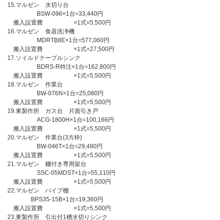
15.マルゼン 水切り台
BSW-096×1台=33,440円
搬入設置費 ×1式=5,500円
16.マルゼン 食器洗浄機
MDRTB8E×1台=577,060円
搬入設置費 ×1式=27,500円
17.ソイルドテーブルシンク
BDRS-R特注×1台=162,800円
搬入設置費 ×1式=5,500円
18.マルゼン 作業台
BW-076N×1台=25,080円
搬入設置費 ×1式=5,500円
19.東製作所 ガス台 片面引き戸
ACG-1800H×1台=100,166円
搬入設置費 ×1式=5,500円
20.マルゼン 作業台(3方枠)
BW-046T×1台=29,480円
搬入設置費 ×1式=5,500円
21.マルゼン 棚付き専用架台
SSC-05MDST×1台=55,110円
搬入設置費 ×1式=5,500円
22.マルゼン パイプ棚
BPS35-15B×1台=19,360円
搬入設置費 ×1式=5,500円
23.東製作所 引出付1槽水切りシンク