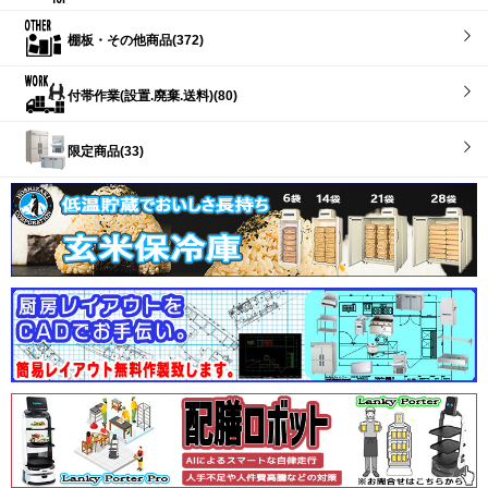
棚板・その他商品(372)
付帯作業(設置.廃棄.送料)(80)
限定商品(33)