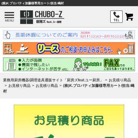
(株)K.プロパティ加藤様専用カート/担当:嶋村
MENU
業務用厨房機器/調理道具通販サイト「厨房ズfeat.ユー厨房」
お見積り商品
お見積り商品
お見積り商品
(株)K.プロパティ加藤様専用カート/担当:嶋
村