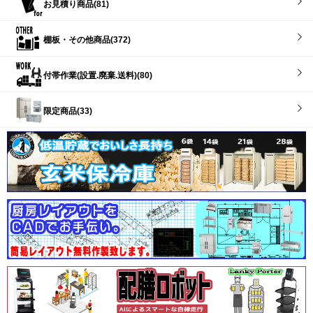
お見積り商品(81)
棚板・その他商品(372)
付帯作業(設置.廃棄.送料)(80)
限定商品(33)