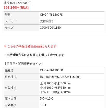
通常価格
1,529,000
円
856,240
円(税込)
型番
OHGP-Tf-1200FK
メーカー
大穂製作所
サイズ
1200*500*1150
※ こちらの商品は受注生産品となります。
・自然対流方式により庫内を優しく冷やします
【前引戸・背面壁寄せタイプ】
機種名
OHGP-Tf-1200FK
外形寸法
幅1200×奥行500×高さ1150mm
上:幅1060×奥行300mm
有効寸法
中:幅1060×奥行340mm
下:幅1100×奥行430mm
庫内温度
5℃〜10℃
有効容積
151L