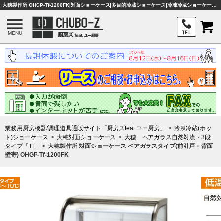
大穂製作所 OHGP-Tf-1200FK|対面ショーケース|多目的冷蔵ショーケース|冷凍冷蔵ショーケース|業務用厨房機器・調理器具・店舗用品は「厨房ズfeat.ユー厨房」
MENU
業務用厨房機器/調理道具通販サイト「厨房ズfeat.ユー厨房」
冷凍冷蔵(ホッ
ト)ショーケース
大穂対面ショーケース
大穂 ペアガラス自然対流・3段
タイプ「Tf」
大穂製作所 対面ショーケース ペアガラスタイプ(前引戸・背面
壁寄) OHGP-Tf-1200FK