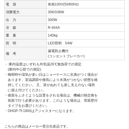
電 源
単相100V(50/60Hz)
消費電力
306/338W
出 力
300W
冷 媒
R-404A
重 量
140kg
照 明
LED照明 54W
漏電防止機付
備 考
(コンセントブレーカー)
・ 庫内温度はいずれも外気温26℃無負荷での測定
(庫内中心部での測定)
・梅雨時や湿気が多い日はショーケースに水滴がつく場合が
あります。室温調節や換気により水滴がつかない状態を維
持してください。 又、床がぬれても差し支えのない場所
に据え付けてください。
・後面をふさぐような設置をされる場合は、機械の熱交換を
前面で行う必要があります。このような場合は、背面壁付
タイプをお選びください。
・OHGP-Tf-1800はアジャスターになります。
こちらの商品はメーカー受注生産品です。