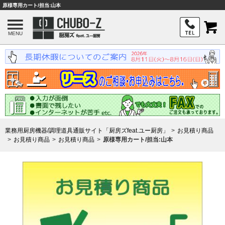
原様専用カート/担当:山本
MENU
業務用厨房機器/調理道具通販サイト「厨房ズfeat.ユー厨房」
お見積り商品
お見積り商品
お見積り商品
原様専用カート/担当:山本