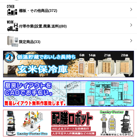
棚板・その他商品(372)
付帯作業(設置.廃棄.送料)(80)
限定商品(33)