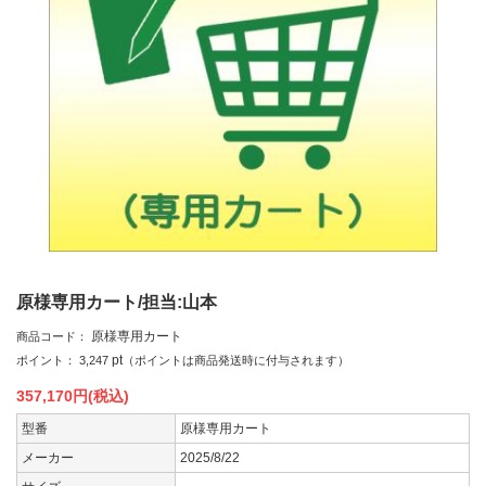
原様専用カート/担当:山本
原様専用カート
商品コード：
pt
ポイント：
3,247
（ポイントは商品発送時に付与されます）
357,170
円(税込)
型番
原様専用カート
メーカー
2025/8/22