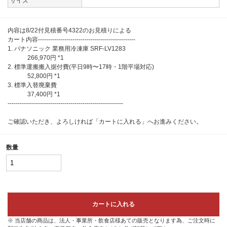
サイズ
内容は8/22付見積番号4322のお見積りによる
カート内容------------------------------------------------
1. パナソニック 業務用冷凍庫 SRF-LV1283
266,970円 *1
2. 標準運搬搬入据付費(平日9時〜17時・1階平場対応)
52,800円 *1
3. 標準入替廃棄費
37,400円 *1
---------------------------------------------------------
ご確認いただき、よろしければ「カートに入れる」へお進みください。
数量
カートに入れる
※ 当店舗の商品は、法人・事業所・飲食店様あての販売となります為、ご注文時に