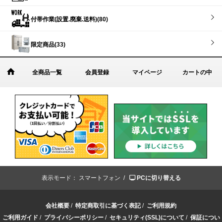
付帯作業(設置.廃棄.送料)(80)
限定商品(33)
全商品一覧
会員登録
マイページ
カートの中
表示モード：
スマートフォン /
PCに切り替える
会社概要
/
特定商取引に基づく表記
/
ご利用規約
ご利用ガイド
/
プライバシーポリシー
/
セキュリティ(SSL)について
/
保証につい