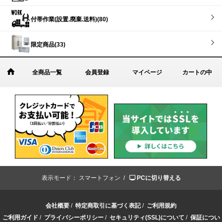
付帯作業(設置.廃棄.送料)(80)
限定商品(33)
全商品一覧
会員登録
マイページ
カートの中
表示モード：
スマートフォン /
PCに切り替える
会社概要
/
特定商取引に基づく表記
/
ご利用規約
ご利用ガイド
/
プライバシーポリシー
/
セキュリティ(SSL)について
/
保証につい