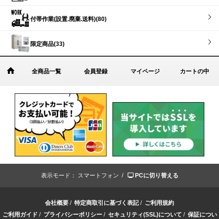
付帯作業(設置.廃棄.送料)(80)
限定商品(33)
全商品一覧
会員登録
マイページ
カートの中
表示モード：
スマートフォン /
PCに切り替える
会社概要
/
特定商取引に基づく表記
/
ご利用規約
ご利用ガイド
/
プライバシーポリシー
/
セキュリティ(SSL)について
/
保証につい