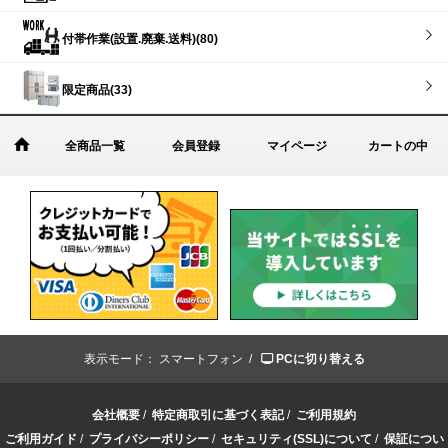
付帯作業(設置.廃棄.送料)(80)
限定商品(33)
全商品一覧
会員登録
マイページ
カートの中
表示モード：
スマートフォン /
PCに切り替える
会社概要
/
特定商取引に基づく表記
/
ご利用規約
ご利用ガイド
/
プライバシーポリシー
/
セキュリティ(SSL)について
/
保証につい