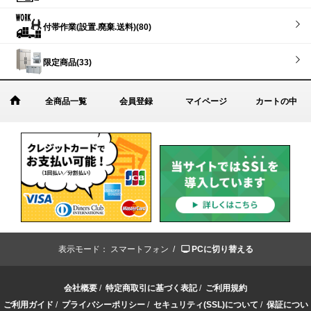
付帯作業(設置.廃棄.送料)(80)
限定商品(33)
全商品一覧
会員登録
マイページ
カートの中
表示モード：
スマートフォン /
PCに切り替える
会社概要
/
特定商取引に基づく表記
/
ご利用規約
ご利用ガイド
/
プライバシーポリシー
/
セキュリティ(SSL)について
/
保証につい