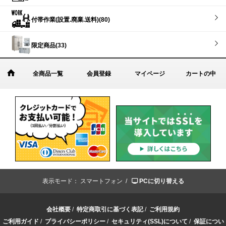
付帯作業(設置.廃棄.送料)(80)
限定商品(33)
全商品一覧
会員登録
マイページ
カートの中
表示モード：
スマートフォン /
PCに切り替える
会社概要
/
特定商取引に基づく表記
/
ご利用規約
ご利用ガイド
/
プライバシーポリシー
/
セキュリティ(SSL)について
/
保証につい