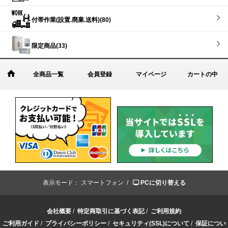
付帯作業(設置.廃棄.送料)(80)
限定商品(33)
全商品一覧
会員登録
マイページ
カートの中
表示モード：
スマートフォン /
PCに切り替える
会社概要
/
特定商取引に基づく表記
/
ご利用規約
ご利用ガイド
/
プライバシーポリシー
/
セキュリティ(SSL)について
/
保証につい