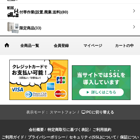
付帯作業(設置.廃棄.送料)(80)
限定商品(33)
全商品一覧
会員登録
マイページ
カートの中
表示モード：
スマートフォン /
PCに切り替える
会社概要
/
特定商取引に基づく表記
/
ご利用規約
ご利用ガイド
/
プライバシーポリシー
/
セキュリティ(SSL)について
/
保証につい