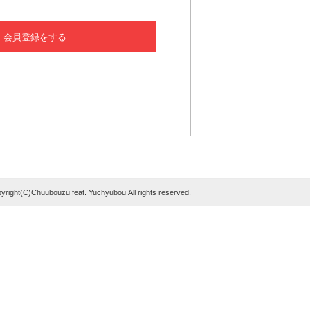
会員登録をする
yright(C)Chuubouzu feat. Yuchyubou.All rights reserved.