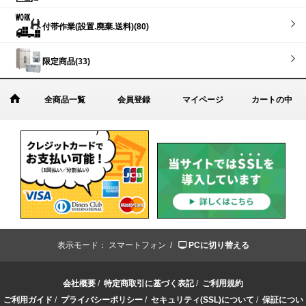
付帯作業(設置.廃棄.送料)(80)
限定商品(33)
全商品一覧
会員登録
マイページ
カートの中
表示モード：
スマートフォン /
PCに切り替える
会社概要
/
特定商取引に基づく表記
/
ご利用規約
ご利用ガイド
/
プライバシーポリシー
/
セキュリティ(SSL)について
/
保証につい