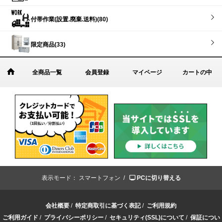
付帯作業(設置.廃棄.送料)(80)
限定商品(33)
全商品一覧
会員登録
マイページ
カートの中
表示モード：
スマートフォン /
PCに切り替える
会社概要
/
特定商取引に基づく表記
/
ご利用規約
ご利用ガイド
/
プライバシーポリシー
/
セキュリティ(SSL)について
/
保証につい