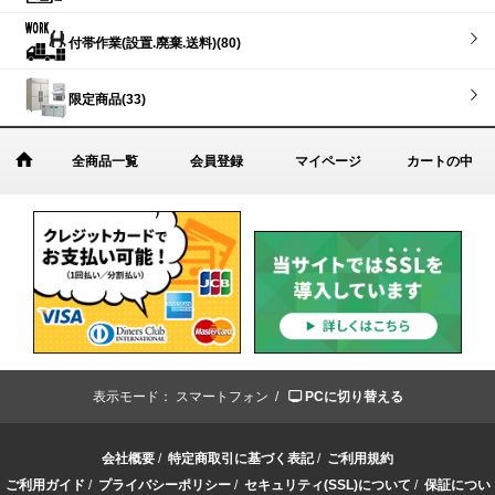
付帯作業(設置.廃棄.送料)(80)
限定商品(33)
全商品一覧
会員登録
マイページ
カートの中
表示モード：
スマートフォン /
PCに切り替える
会社概要
/
特定商取引に基づく表記
/
ご利用規約
ご利用ガイド
/
プライバシーポリシー
/
セキュリティ(SSL)について
/
保証につい