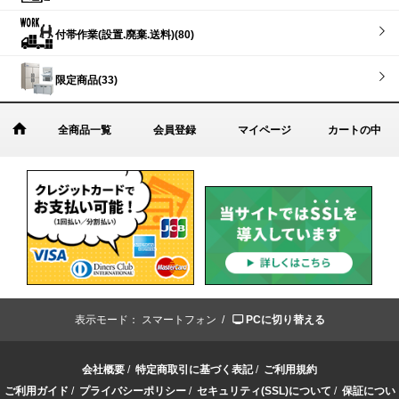
付帯作業(設置.廃棄.送料)(80)
限定商品(33)
全商品一覧
会員登録
マイページ
カートの中
表示モード：
スマートフォン /
PCに切り替える
会社概要
/
特定商取引に基づく表記
/
ご利用規約
ご利用ガイド
/
プライバシーポリシー
/
セキュリティ(SSL)について
/
保証につい