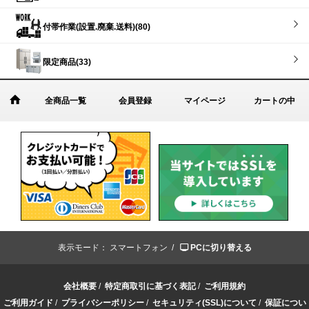
付帯作業(設置.廃棄.送料)(80)
限定商品(33)
全商品一覧
会員登録
マイページ
カートの中
表示モード：
スマートフォン /
PCに切り替える
会社概要
/
特定商取引に基づく表記
/
ご利用規約
ご利用ガイド
/
プライバシーポリシー
/
セキュリティ(SSL)について
/
保証につい