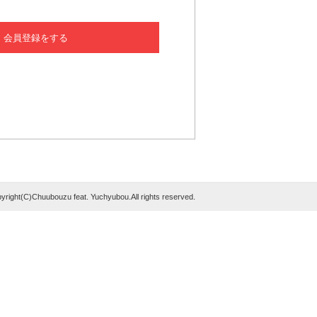
会員登録をする
yright(C)Chuubouzu feat. Yuchyubou.All rights reserved.