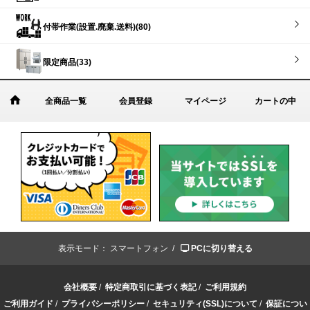
付帯作業(設置.廃棄.送料)(80)
限定商品(33)
全商品一覧
会員登録
マイページ
カートの中
表示モード：
スマートフォン /
PCに切り替える
会社概要
/
特定商取引に基づく表記
/
ご利用規約
ご利用ガイド
/
プライバシーポリシー
/
セキュリティ(SSL)について
/
保証につい