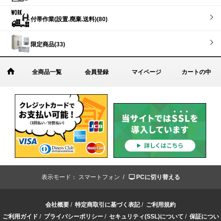
付帯作業(設置.廃棄.送料)(80)
限定商品(33)
全商品一覧
会員登録
マイページ
カートの中
表示モード：
スマートフォン /
PCに切り替える
会社概要
/
特定商取引に基づく表記
/
ご利用規約
ご利用ガイド
/
プライバシーポリシー
/
セキュリティ(SSL)について
/
保証につい