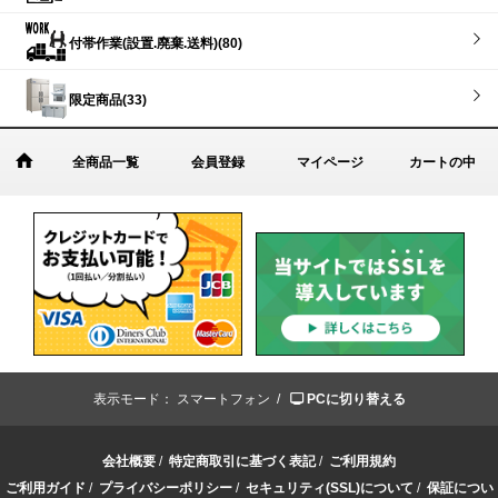
付帯作業(設置.廃棄.送料)(80)
限定商品(33)
全商品一覧
会員登録
マイページ
カートの中
表示モード：
スマートフォン /
PCに切り替える
会社概要
/
特定商取引に基づく表記
/
ご利用規約
ご利用ガイド
/
プライバシーポリシー
/
セキュリティ(SSL)について
/
保証につい