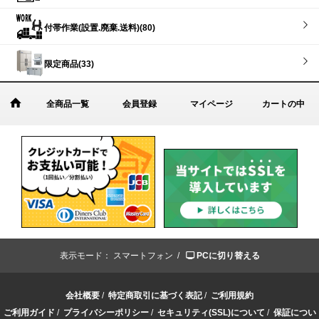
付帯作業(設置.廃棄.送料)(80)
限定商品(33)
全商品一覧
会員登録
マイページ
カートの中
表示モード：
スマートフォン /
PCに切り替える
会社概要
/
特定商取引に基づく表記
/
ご利用規約
ご利用ガイド
/
プライバシーポリシー
/
セキュリティ(SSL)について
/
保証につい